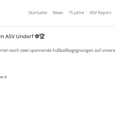
Startseite
News
75 Jahre
ASV Report
im ASV Undorf ⚽🏆
arten euch zwei spannende Fußballbegegnungen auf unser
n II