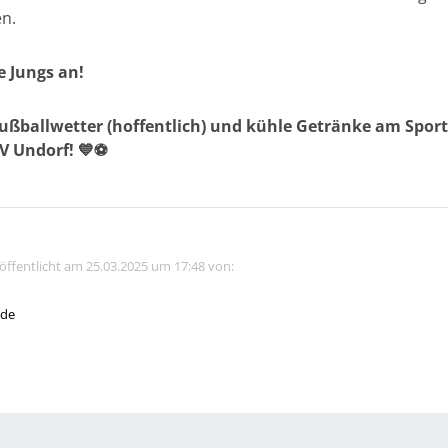
en.
 Jungs an!
ußballwetter (hoffentlich) und kühle Getränke am Sport
V Undorf! 💙⚽
röffentlicht am 25.03.2025 um 17:48 von:
.de