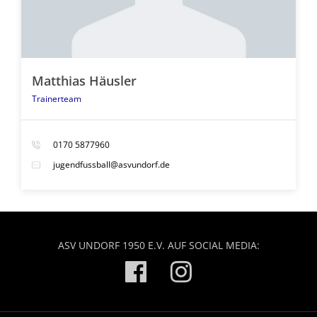
Matthias Häusler
Trainerteam
0170 5877960
jugendfussball@asvundorf.de
ASV UNDORF 1950 E.V. AUF SOCIAL MEDIA: