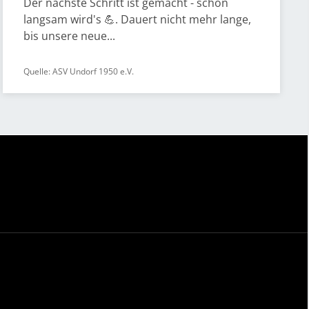
Der nächste Schritt ist gemacht - schön
langsam wird's 💪. Dauert nicht mehr lange,
bis unsere neue...
Quelle: ASV Undorf 1950 e.V.