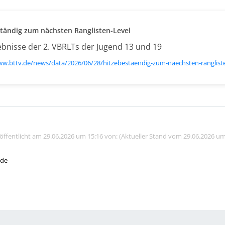
tändig zum nächsten Ranglisten-Level
ebnisse der 2. VBRLTs der Jugend 13 und 19
ww.bttv.de/news/data/2026/06/28/hitzebestaendig-zum-naechsten-rangliste
röffentlicht am 29.06.2026 um 15:16 von: (Aktueller Stand vom 29.06.2026 um
.de