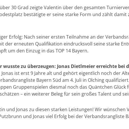
über 30 Grad zeigte Valentin über den gesamten Turnierver
odestplatz bestätigte er seine starke Form und zählt damit
iesiger Erfolg: Nach seiner ersten Teilnahme an der Verbands
t der erneuten Qualifikation eindrucksvoll seine starke Ent
pft um den Einzug in das TOP 14 Bayern.
r wusste zu überzeugen: Jonas Dietlmeier erreichte bei 
nas ist erst 9 Jahre alt und gehört eigentlich noch der Alt
erbandsrangliste Bayern Süd am 4. Juli in Olching qualifizier
appen Gruppenspielen diesmal noch das Quäntchen Glück fü
uschätzen – ein weiterer Beleg für sein großes Talent und s
n und Jonas zu diesen starken Leistungen! Wir wünschen Val
utzbrunn und Jonas viel Erfolg bei der Verbandsrangliste B