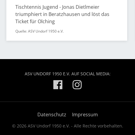
Tischtennis Jugend - Jonas Dietlmeier
triumphiert in Beratzhausen und löst das
Ticket für Olching
Quelle: ASV Undorf 1950 e.V.
ASV UNDORF 1950 E.V. AUF SOCIAL MEDIA:
Datenschutz
Impressum
© 2026 ASV Undorf 1950 e.V. - Alle Rechte vorbehalten.