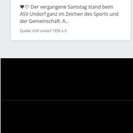
🖤🤍 Der vergangene Samstag stand beim
ASV Undorf ganz im Zeichen des Sports und
der Gemeinschaft. A...
Quelle: ASV Undorf 1950 e.V.