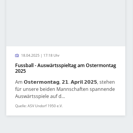
18.04.2025 | 17:18 Uhr
Fussball - Auswärtsspieltag am Ostermontag
2025
Am 𝗢𝘀𝘁𝗲𝗿𝗺𝗼𝗻𝘁𝗮𝗴, 𝟮𝟭. 𝗔𝗽𝗿𝗶𝗹 𝟮𝟬𝟮𝟱, stehen
für unsere beiden Mannschaften spannende
Auswärtsspiele auf d...
Quelle: ASV Undorf 1950 e.V.